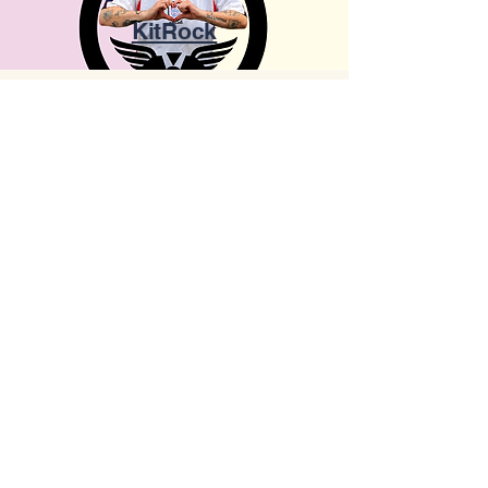
KitRock
coming soon
elf 24/7
Kontaktiere uns bei Fragen